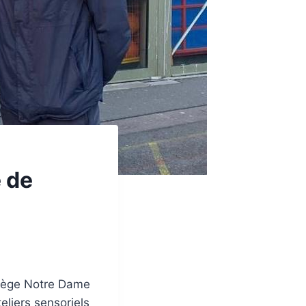
e de
ollège Notre Dame
eliers sensoriels