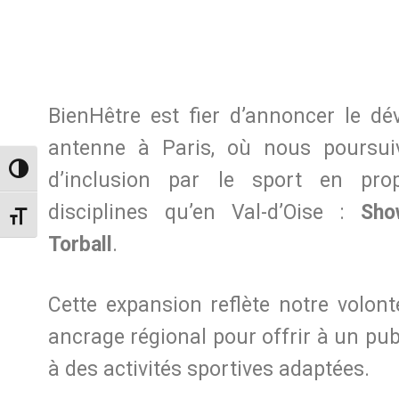
BienHêtre est fier d’annoncer le d
antenne à Paris, où nous poursui
Passer en contraste élevé
d’inclusion par le sport en pr
disciplines qu’en Val-d’Oise :
Sho
Changer la taille de la police
Torball
.
Cette expansion reflète notre volon
ancrage régional pour offrir à un publ
à des activités sportives adaptées.