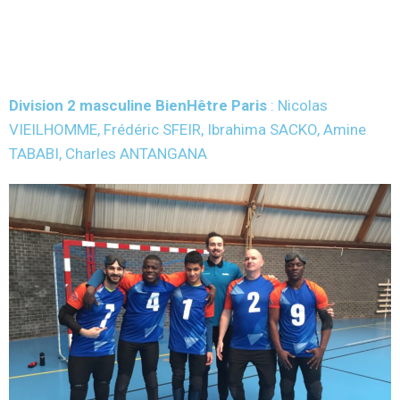
Division 2 masculine BienHêtre Paris
: Nicolas
VIEILHOMME, Frédéric SFEIR, Ibrahima SACKO, Amine
TABABI, Charles ANTANGANA